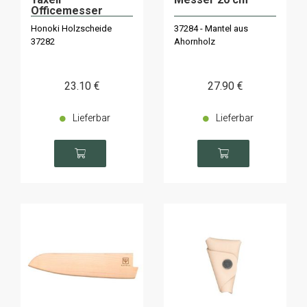
Officemesser
12cm
Honoki Holzscheide
37284 - Mantel aus
37282
Ahornholz
23
.10
€
27
.90
€
Lieferbar
Lieferbar