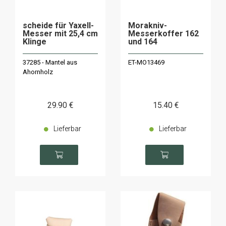
scheide für Yaxell-
Morakniv-
Messer mit 25,4 cm
Messerkoffer 162
Klinge
und 164
37285 - Mantel aus
ET-MO13469
Ahornholz
29
.90
€
15
.40
€
Lieferbar
Lieferbar