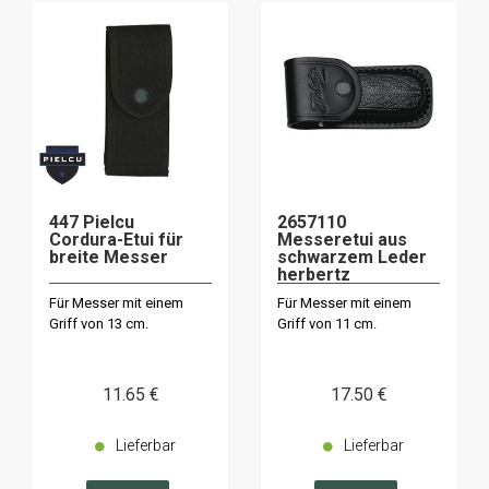
447 Pielcu
2657110
Cordura-Etui für
Messeretui aus
breite Messer
schwarzem Leder
herbertz
Für Messer mit einem
Für Messer mit einem
Griff von 13 cm.
Griff von 11 cm.
11
.65
€
17
.50
€
Lieferbar
Lieferbar