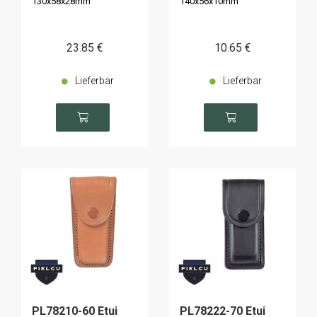
130x58x28mm
140x56x10mm
23
.85
€
10
.65
€
Lieferbar
Lieferbar
PL78210-60 Etui
PL78222-70 Etui