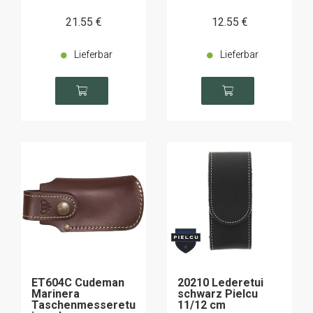
21
.55
€
12
.55
€
Lieferbar
Lieferbar
ET604C Cudeman
20210 Lederetui
Marinera
schwarz Pielcu
Taschenmesseretu
11/12 cm