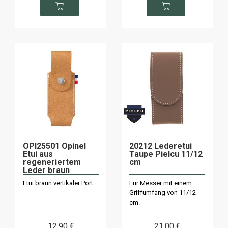
OPI25501 Opinel
20212 Lederetui
Etui aus
Taupe Pielcu 11/12
regeneriertem
cm
Leder braun
Etui braun vertikaler Port
Für Messer mit einem
Griffumfang von 11/12
cm.
12
.90
€
21
.00
€