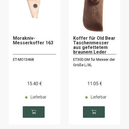
Morakniv-
Koffer für Old Bear
Messerkoffer 163
Taschenmesser
aus gefettetem
braunem Leder
300.GM
ET-MO13468
ET300.GM für Messer der
Größe L/XL
15
.40
€
11
.05
€
Lieferbar
Lieferbar