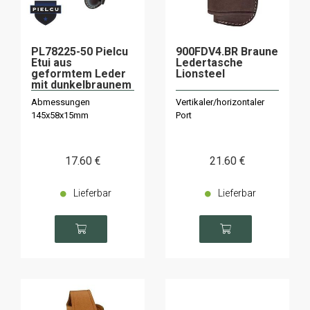
PL78225-50 Pielcu
900FDV4.BR Braune
Etui aus
Ledertasche
geformtem Leder
Lionsteel
mit dunkelbraunem
Innenfutter
Abmessungen
Vertikaler/horizontaler
145x58x15mm
Port
17
.60
€
21
.60
€
Lieferbar
Lieferbar