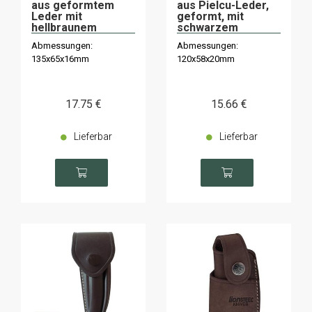
aus geformtem
aus Pielcu-Leder,
Leder mit
geformt, mit
hellbraunem
schwarzem
Innenfutter
Innenfutter
Abmessungen:
Abmessungen:
135x65x16mm
120x58x20mm
17
.75
€
15
.66
€
Lieferbar
Lieferbar