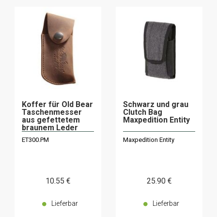
Koffer für Old Bear
Schwarz und grau
Taschenmesser
Clutch Bag
aus gefettetem
Maxpedition Entity
braunem Leder
300.PM
ET300.PM
Maxpedition Entity
10
.55
€
25
.90
€
Lieferbar
Lieferbar