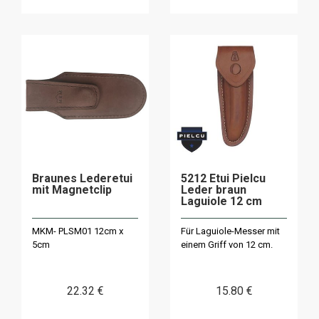
Braunes Lederetui
5212 Etui Pielcu
mit Magnetclip
Leder braun
Laguiole 12 cm
MKM- PLSM01 12cm x
Für Laguiole-Messer mit
5cm
einem Griff von 12 cm.
22
.32
€
15
.80
€