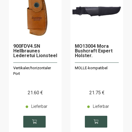
900FDV4.SN
MO13004 Mora
Hellbraunes
Bushcraft Expert
Lederetui Lionsteel
Holster.
Vertikaler/horizontaler
MOLLE-kompatibel
Port
21
.60
€
21
.75
€
Lieferbar
Lieferbar