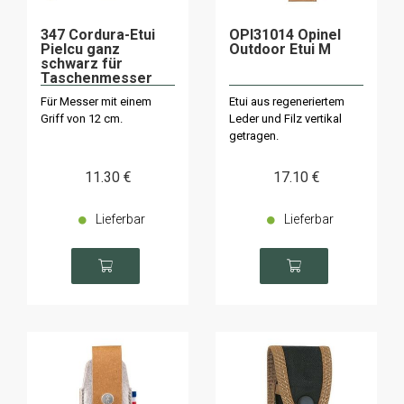
347 Cordura-Etui
OPI31014 Opinel
Pielcu ganz
Outdoor Etui M
schwarz für
Taschenmesser
Für Messer mit einem
Etui aus regeneriertem
Griff von 12 cm.
Leder und Filz vertikal
getragen.
11
.30
€
17
.10
€
Lieferbar
Lieferbar