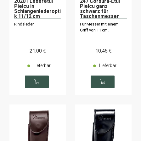
20201 Lederetui
247 Cordura-Etui
Pielcu in
Pielcu ganz
Schlangenlederopti
schwarz für
k 11/12 cm
Taschenmesser
Rindsleder
Für Messer mit einem
Griff von 11 cm.
21
.00
€
10
.45
€
Lieferbar
Lieferbar