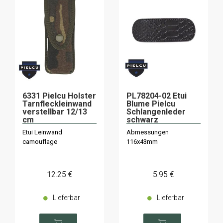
6331 Pielcu Holster
PL78204-02 Etui
Tarnfleckleinwand
Blume Pielcu
verstellbar 12/13
Schlangenleder
cm
schwarz
Etui Leinwand
Abmessungen
camouflage
116x43mm
12
.25
€
5
.95
€
Lieferbar
Lieferbar