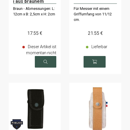
i aus braunem
Leder
Braun - Abmessungen: L:
Für Messer mit einem
12cm x B: 2,5cm x H: 2cm
Griffumfang von 11/12
cm.
17
.55
€
21
.55
€
Dieser Artikel ist
Lieferbar
momentan nicht
verfügbar