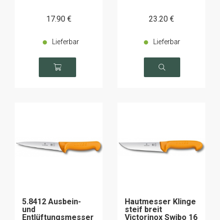
17
.90
€
23
.20
€
Lieferbar
Lieferbar
5.8412 Ausbein-
Hautmesser Klinge
und
steif breit
Entlüftungsmesser
Victorinox Swibo 16