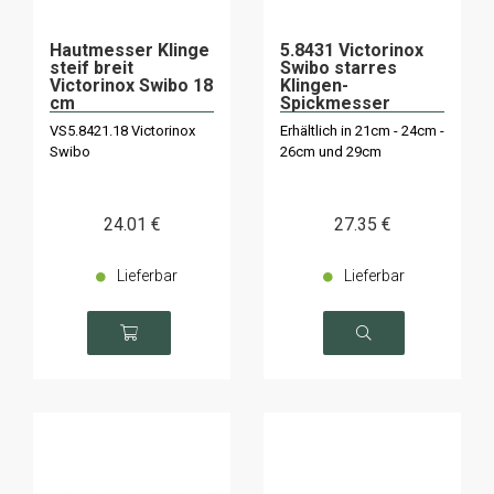
Hautmesser Klinge
5.8431 Victorinox
steif breit
Swibo starres
Victorinox Swibo 18
Klingen-
cm
Spickmesser
VS5.8421.18 Victorinox
Erhältlich in 21cm - 24cm -
Swibo
26cm und 29cm
24
.01
€
27
.35
€
Lieferbar
Lieferbar