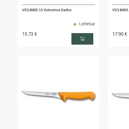
VS5.8405.13 Victorinox Swibo
VS5.8405.
Lieferbar
15
.73
€
17
.90
€