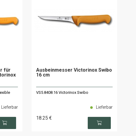
r für
Ausbeinmesser Victorinox Swibo
torinox
16 cm
exible
VS5.8408.16 Victorinox Swibo
Lieferbar
Lieferbar
18
.25
€