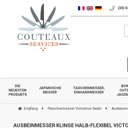
(33) 0
DIE
BOW
JAPANISCHE
TASCHENMESSER,
NEUESTEN
OUT
MESSER
EINHANDMESSER
PRODUKTE
JAGD
Empfang
Fleischermesser Victorinox Swibo
Ausbeinmes
AUSBEINMESSER KLINGE HALB-FLEXIBEL VICT