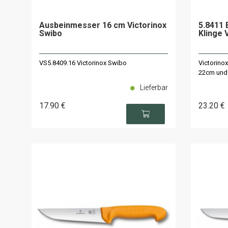
Ausbeinmesser 16 cm Victorinox
5.8411 
Swibo
Klinge 
VS5.8409.16 Victorinox Swibo
Victorino
22cm und
Lieferbar
17
.90
€
23
.20
€