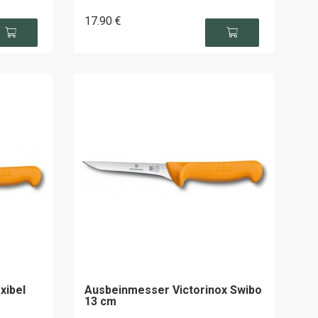
17
.90
€
xibel
Ausbeinmesser Victorinox Swibo
13 cm