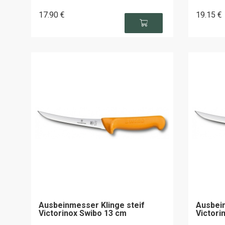
17
.90
€
19
.15
€
Ausbeinmesser Klinge steif
Ausbein
Victorinox Swibo 13 cm
Victori