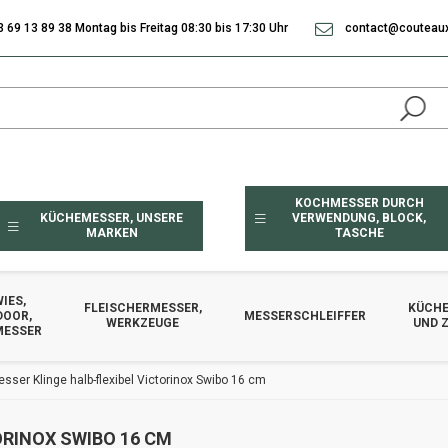
3 69 13 89 38 Montag bis Freitag 08:30 bis 17:30 Uhr
contact@couteaux
KOCHMESSER DURCH
KÜCHEMESSER, UNSERE
VERWENDUNG, BLOCK,
MARKEN
TASCHE
IES,
FLEISCHERMESSER,
KÜCHE
DOOR,
MESSERSCHLEIFFER
WERKZEUGE
UND 
MESSER
ser Klinge halb-flexibel Victorinox Swibo 16 cm
ORINOX SWIBO 16 CM