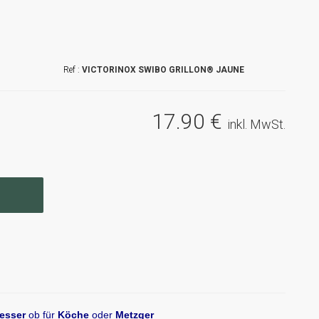
VICTORINOX SWIBO GRILLON® JAUNE
17
.90
€
inkl. MwSt.
esser
ob für
Köche
oder
Metzger