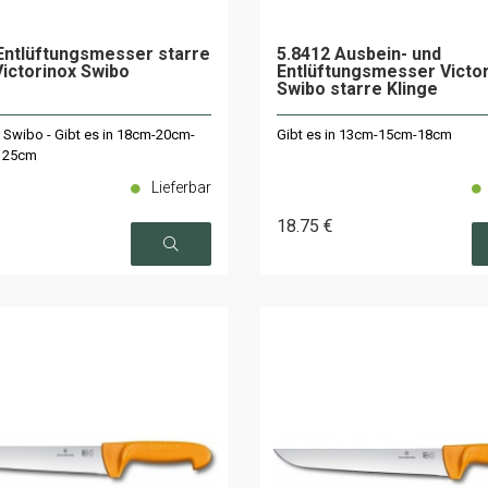
Entlüftungsmesser starre
5.8412 Ausbein- und
Victorinox Swibo
Entlüftungsmesser Victo
Swibo starre Klinge
x Swibo - Gibt es in 18cm-20cm-
Gibt es in 13cm-15cm-18cm
 25cm
Lieferbar
18
.75
€