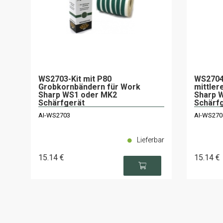
WS2703-Kit mit P80
WS2704
Grobkornbändern für Work
mittler
Sharp WS1 oder MK2
Sharp 
Schärfgerät
Schärf
AI-WS2703
AI-WS270
Lieferbar
15
.14
€
15
.14
€