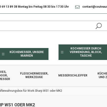
3 69 13 89 38 Montag bis Freitag 08:30 bis 17:30 Uhr
contact@couteaux
KOCHMESSER DURCH
KÜCHEMESSER, UNSERE
VERWENDUNG, BLOCK,
MARKEN
TASCHE
IES,
FLEISCHERMESSER,
KÜCHE
DOOR,
MESSERSCHLEIFFER
WERKZEUGE
UND 
MESSER
fbewahrungsbox für Work Sharp WS1 oder MK2
P WS1 ODER MK2