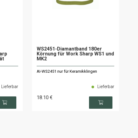
WS2451-Diamantband 180er
arp
Körnung für Work Sharp WS1 und
ät
MK2
AI-WS2451 nur für Keramikklingen
Lieferbar
Lieferbar
18
.10
€