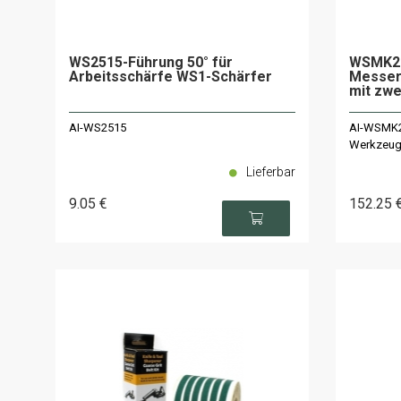
WS2515-Führung 50° für
WSMK2-
Arbeitsschärfe WS1-Schärfer
Messer
mit zwe
AI-WS2515
AI-WSMK2
Werkzeug
Lieferbar
9
.05
€
152
.25