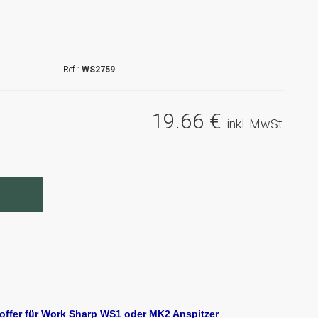
WS2759
19
.66
€
inkl. MwSt.
ffer für Work Sharp WS1 oder MK2 Anspitzer