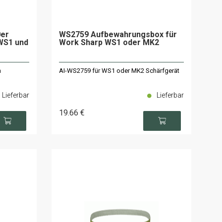
0er
WS2759 Aufbewahrungsbox für
WS1 und
Work Sharp WS1 oder MK2
n
AI-WS2759 für WS1 oder MK2 Schärfgerät
Lieferbar
Lieferbar
19
.66
€