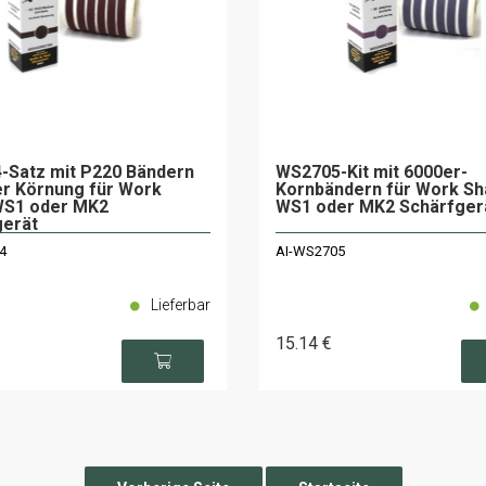
-Satz mit P220 Bändern
WS2705-Kit mit 6000er-
er Körnung für Work
Kornbändern für Work Sh
WS1 oder MK2
WS1 oder MK2 Schärfger
gerät
4
AI-WS2705
Lieferbar
15
.14
€