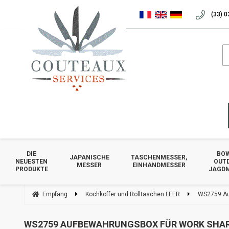
(33) 0
DIE
BOW
JAPANISCHE
TASCHENMESSER,
NEUESTEN
OUT
MESSER
EINHANDMESSER
PRODUKTE
JAGD
Empfang
Kochkoffer und Rolltaschen LEER
WS2759 Au
WS2759 AUFBEWAHRUNGSBOX FÜR WORK SHAR