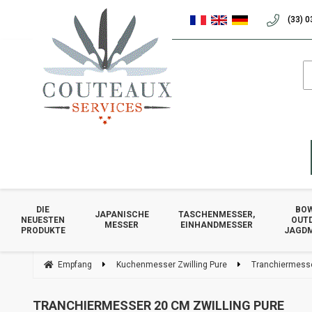
(33) 0
DIE
BOW
JAPANISCHE
TASCHENMESSER,
NEUESTEN
OUT
MESSER
EINHANDMESSER
PRODUKTE
JAGD
Empfang
Kuchenmesser Zwilling Pure
Tranchiermesse
TRANCHIERMESSER 20 CM ZWILLING PURE