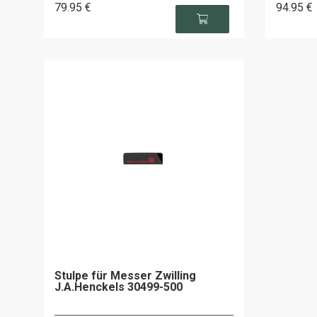
79
.95
€
94
.95
€
Stulpe für Messer Zwilling
J.A.Henckels 30499-500