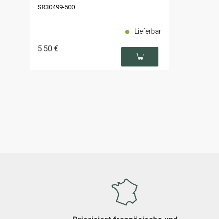
SR30499-500
Lieferbar
5
.50
€