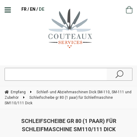
FR
EN
DE
Empfang
Schleif- und Abziehmaschinen Dick SM-110, SM-111 und
Zubehör
Schleifscheibe gr 80 (1 paar) für Schleifmaschine
SM110/111 Dick
SCHLEIFSCHEIBE GR 80 (1 PAAR) FÜR
SCHLEIFMASCHINE SM110/111 DICK