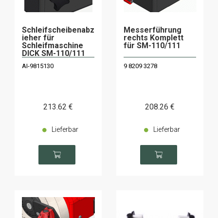
Schleifscheibenabz
Messerführung
ieher für
rechts Komplett
Schleifmaschine
für SM-110/111
DICK SM-110/111
AI-9815130
9 8209 3278
213
.62
€
208
.26
€
Lieferbar
Lieferbar