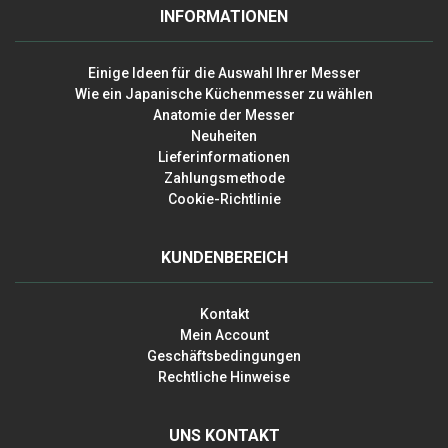
INFORMATIONEN
Einige Ideen für die Auswahl Ihrer Messer
Wie ein Japanische Küchenmesser zu wählen
Anatomie der Messer
Neuheiten
Lieferinformationen
Zahlungsmethode
Cookie-Richtlinie
KUNDENBEREICH
Kontakt
Mein Account
Geschäftsbedingungen
Rechtliche Hinweise
UNS KONTAKT