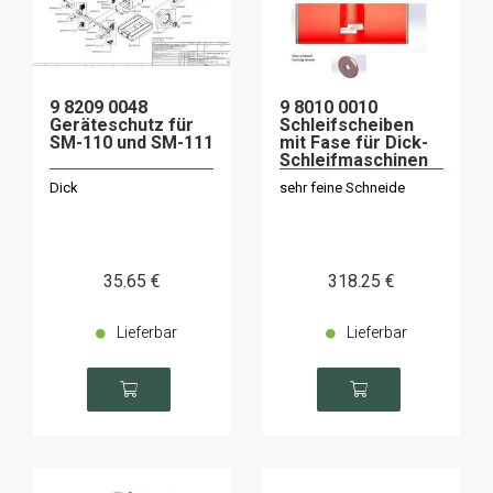
9 8209 0048
9 8010 0010
Geräteschutz für
Schleifscheiben
SM-110 und SM-111
mit Fase für Dick-
Schleifmaschinen
RS75/RS150/SM110
Dick
sehr feine Schneide
/SM111
35
.65
€
318
.25
€
Lieferbar
Lieferbar