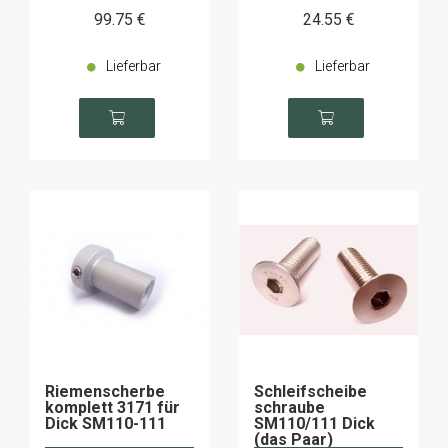
99
.75
€
24
.55
€
Lieferbar
Lieferbar
Riemenscherbe
Schleifscheibe
komplett 3171 für
schraube
Dick SM110-111
SM110/111 Dick
(das Paar)