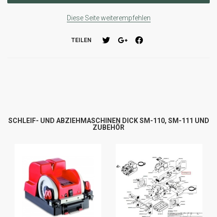
Diese Seite weiterempfehlen
TEILEN
SCHLEIF- UND ABZIEHMASCHINEN DICK SM-110, SM-111 UND
ZUBEHÖR