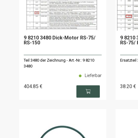
9 8210 3480 Dick-Motor RS-75/
9 8210 
RS-150
RS-75/ 
Teil 3480 der Zeichnung - Art.-Nr.: 9 8210
Ersatzteil
3480
Lieferbar
404
.85
€
38
.20
€