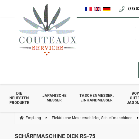
(33) 0
DIE
BOW
JAPANISCHE
TASCHENMESSER,
NEUESTEN
OUT
MESSER
EINHANDMESSER
PRODUKTE
JAGD
Empfang
Elektrische Messerschärfer, Schleifmaschinen
SCHÄRFMASCHINE DICK RS-75