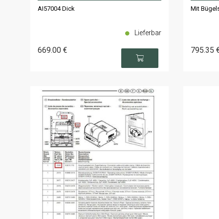
AI57004 Dick
Mit Bügel
Lieferbar
669
.00
€
795
.35