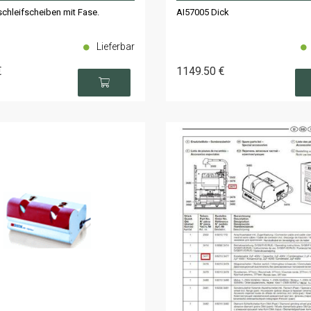
schleifscheiben mit Fase.
AI57005 Dick
Lieferbar
€
1149
.50
€