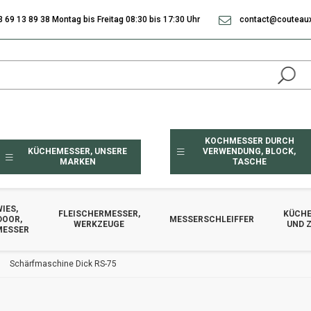
3 69 13 89 38 Montag bis Freitag 08:30 bis 17:30 Uhr
contact@couteaux
KOCHMESSER DURCH
KÜCHEMESSER, UNSERE
VERWENDUNG, BLOCK,
MARKEN
TASCHE
IES,
FLEISCHERMESSER,
KÜCHE
DOOR,
MESSERSCHLEIFFER
WERKZEUGE
UND 
MESSER
Schärfmaschine Dick RS-75