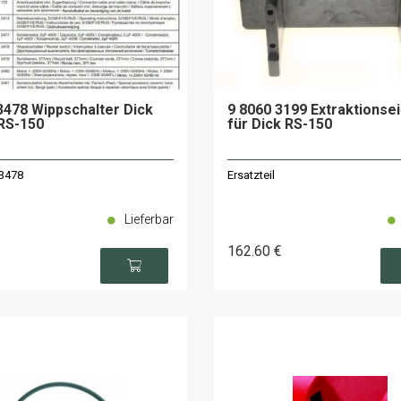
3478 Wippschalter Dick
9 8060 3199 Extraktionsei
RS-150
für Dick RS-150
 3478
Ersatzteil
Lieferbar
162
.60
€