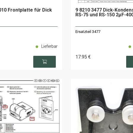
010 Frontplatte für Dick
9 8210 3477 Dick-Konden
RS-75 und RS-150 2µF-40
Ersatzteil 3477
Lieferbar
17
.95
€