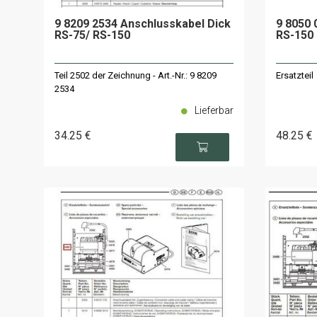
9 8209 2534 Anschlusskabel Dick
9 8050 
RS-75/ RS-150
RS-150
Teil 2502 der Zeichnung - Art.-Nr.: 9 8209
Ersatzteil
2534
Lieferbar
34
.25
€
48
.25
€