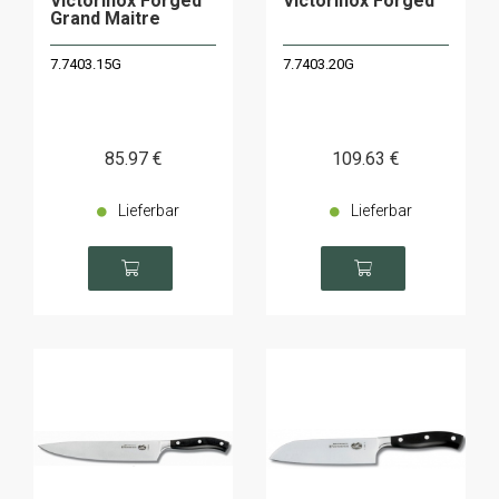
Victorinox Forged
Victorinox Forged
Grand Maitre
7.7403.15G
7.7403.20G
85
.97
€
109
.63
€
Lieferbar
Lieferbar