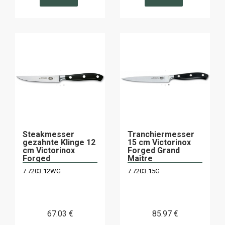
Steakmesser
Tranchiermesser
gezahnte Klinge 12
15 cm Victorinox
cm Victorinox
Forged Grand
Forged
Maître
7.7203.12WG
7.7203.15G
67
.03
€
85
.97
€