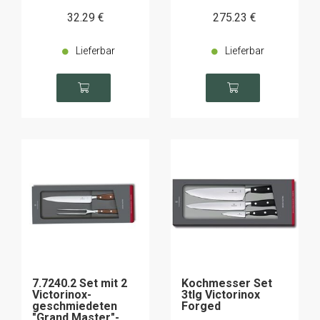
32
.29
€
275
.23
€
Lieferbar
Lieferbar
7.7240.2 Set mit 2
Kochmesser Set
Victorinox-
3tlg Victorinox
geschmiedeten
Forged
"Grand Master"-