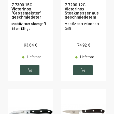
7.7300.15G
7.7200.12G
Victorinox
Victorinox
"Grossmeister"
Steakmesser aus
geschmiedeter
geschmiedetem
Ständer
Palisanderholz 12
Modifizierter Ahorngriff -
Modifizierter Palisander-
cm "Grand Maître"
15 cm Klinge
Griff
93
.84
€
74
.92
€
Lieferbar
Lieferbar