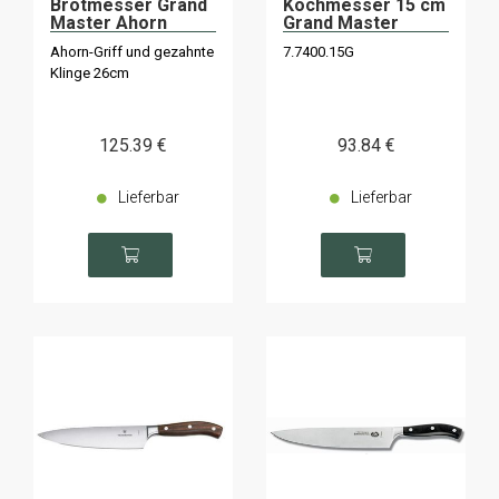
Brotmesser Grand
Kochmesser 15 cm
Master Ahorn
Grand Master
Ahorn
Ahorn-Griff und gezahnte
7.7400.15G
Geschmiedet
Klinge 26cm
125
.39
€
93
.84
€
Lieferbar
Lieferbar