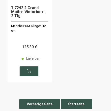
7.7242.2 Grand
Maître Victorinox-
2 Tlg
Manche POM-Klingen 12
cm
125
.39
€
Lieferbar