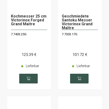
Kochmesser 25 cm
Geschmiedete
Victorinox Forged
Santoku Messer
Grand Maitre
Victorinox Grand
Maître
7.7403.25G
7.7303.17G
125
.39
€
101
.72
€
Lieferbar
Lieferbar