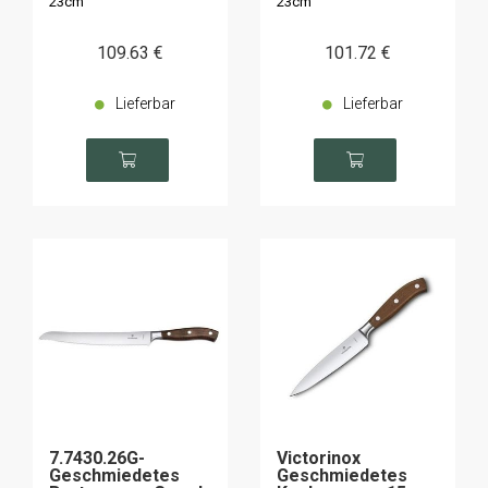
23cm
23cm
109
.63
€
101
.72
€
Lieferbar
Lieferbar
7.7430.26G-
Victorinox
Geschmiedetes
Geschmiedetes