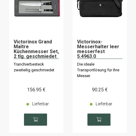
Victorinox Grand
Victorinox-
Maître
Messerhalter leer
Küchenmesser Set,
messerfest
2 tlg. geschmiedet
5.4963.0
7.7243.2
Tranchierbesteck
Die ideale
zweiteilig geschmiedet
Transportlösung für Ihre
Messer.
156
.95
€
90
.25
€
Lieferbar
Lieferbar