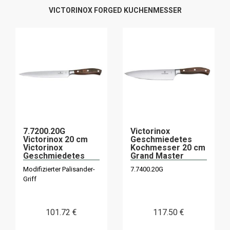
VICTORINOX FORGED KUCHENMESSER
7.7200.20G
Victorinox
Victorinox 20 cm
Geschmiedetes
Victorinox
Kochmesser 20 cm
Geschmiedetes
Grand Master
Palisander-"Grand
Ahorn
Modifizierter Palisander-
7.7400.20G
Maître"-
Geschmiedet
Griff
Schneidemesser
101
.72
€
117
.50
€