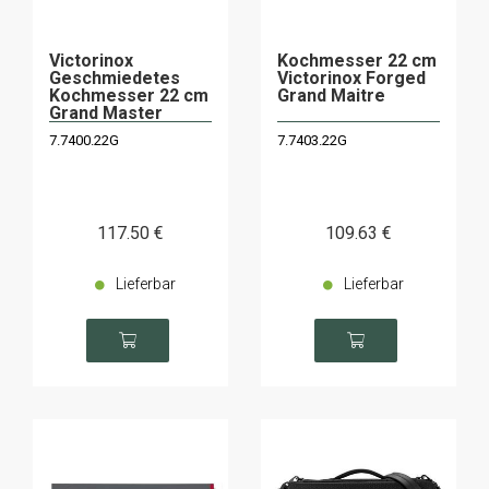
Victorinox
Kochmesser 22 cm
Geschmiedetes
Victorinox Forged
Kochmesser 22 cm
Grand Maitre
Grand Master
Ahorn
7.7400.22G
7.7403.22G
Geschmiedet
117
.50
€
109
.63
€
Lieferbar
Lieferbar