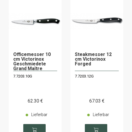
Officemesser 10
Steakmesser 12
cm Victorinox
cm Victorinox
Geschmiedete
Forged
Grand Maître
7.7203.10G
7.7203.12G
62
.30
€
67
.03
€
Lieferbar
Lieferbar