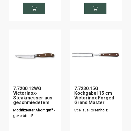
7.7200.12WG
7.7230.15G
Victorinox-
Kochgabel 15 cm
Steakmesser aus
Victorinox Forged
geschmiedetem
Grand Master
Ahorn
Modifizierter Ahorngriff -
Stiel aus Rosenholz
"Grossmeister" 12
gekerbtes Blatt
cm