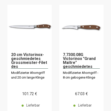
20 cm Victorinox-
7.7300.08G
geschmiedetes
Victorinox "Grand
Grossmeister-Filet
Maître"
des
geschmiedetes
Sohlenmessers 20
Vogelschnabelmes
Modifizierter Ahorngriff
Modifizierter Ahorngriff -
cm
ser
und 20 cm lange Klinge
8 cm gebogene Klinge
101
.72
€
67
.03
€
Lieferbar
Lieferbar