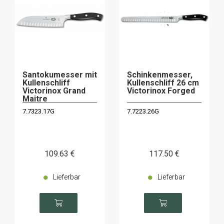
Santokumesser mit
Schinkenmesser,
Kullenschliff
Kullenschliff 26 cm
Victorinox Grand
Victorinox Forged
Maitre
7.7323.17G
7.7223.26G
109
.63
€
117
.50
€
Lieferbar
Lieferbar