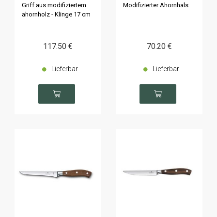
"Grand Maître"
"Grand Master
Griff aus modifiziertem
Modifizierter Ahornhals
ahorn geschmiedet
ahornholz - Klinge 17 cm
117
.50
€
70
.20
€
Lieferbar
Lieferbar