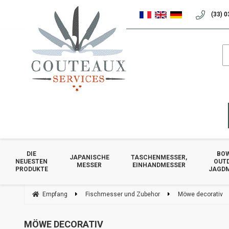
(33) 0
DIE
BOW
JAPANISCHE
TASCHENMESSER,
NEUESTEN
OUT
MESSER
EINHANDMESSER
PRODUKTE
JAGD
Empfang
Fischmesser und Zubehor
Möwe decorativ
MÖWE DECORATIV