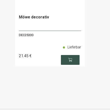
Möwe decorativ
DEC25330
Lieferbar
21
.45
€