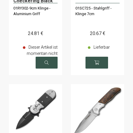
Checkering Black
01RY302-9cm Klinge -
01SC725 - Stahlgriff -
Aluminium Griff
Klinge 7cm
24
.81
€
20
.67
€
Dieser Artikel ist
Lieferbar
momentan nicht
verfügbar