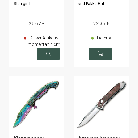
Stahlgriff
und Pakka-Griff
20
.67
€
22
.35
€
Dieser Artikel ist
Lieferbar
momentan nicht
verfügbar