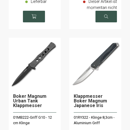
Lieferbar
Dieser Artikel ist
momentan nicht
verfügbar
Boker Magnum
Klappmesser
Urban Tank
Boker Magnum
Klappmesser
Japanese Iris
01MB222-Griff G10 - 12
01RY322 - Klinge 8,3cm -
cm Klinge
Aluminium Griff