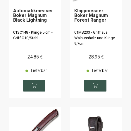
Automatikmesser
Klappmesser
Boker Magnum
Boker Magnum
Black Lightning
Forest Ranger
01SC148 - Klinge 5 cm -
01MB233 - Griff aus
Griff G10/Stahl
Walnussholz und Klinge
9,7cm
24
.85
€
28
.95
€
Lieferbar
Lieferbar