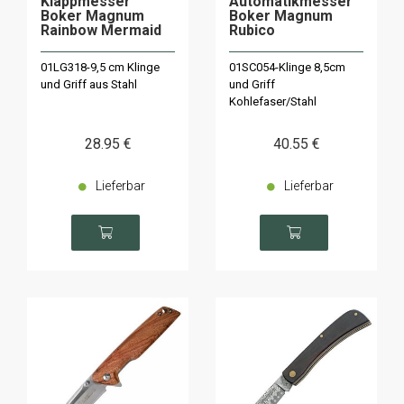
Klappmesser
Automatikmesser
Boker Magnum
Boker Magnum
Rainbow Mermaid
Rubico
01LG318-9,5 cm Klinge
01SC054-Klinge 8,5cm
und Griff aus Stahl
und Griff
Kohlefaser/Stahl
28
.95
€
40
.55
€
Lieferbar
Lieferbar