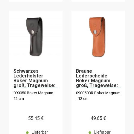
Schwarzes
Braune
Lederholster
Lederscheide
Boker Magnum
Böker Magnum
groß, Trageweise:
groß, Trageweise:
vertikal oder
vertikal oder
090050 Boker Magnum -
090050BR Boker Magnum
horizontal
horizontal
12 cm
- 12 cm
55
.45
€
49
.65
€
Lieferbar
Lieferbar