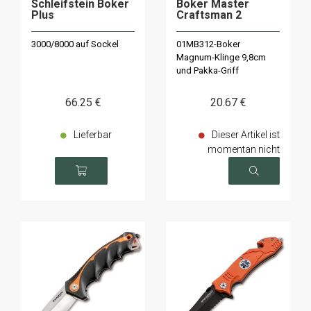
Schleifstein Boker
Boker Master
Plus
Craftsman 2
3000/8000 auf Sockel
01MB312-Boker
Magnum-Klinge 9,8cm
und Pakka-Griff
66
.25
€
20
.67
€
Lieferbar
Dieser Artikel ist
momentan nicht
verfügbar