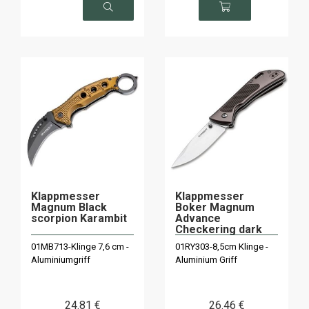
verfügbar
Klappmesser
Klappmesser
Magnum Black
Boker Magnum
scorpion Karambit
Advance
Checkering dark
Bronze
01MB713-Klinge 7,6 cm -
01RY303-8,5cm Klinge -
Aluminiumgriff
Aluminium Griff
24
.81
€
26
.46
€