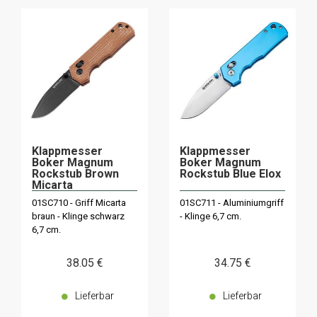
Klappmesser
Klappmesser
Boker Magnum
Boker Magnum
Rockstub Brown
Rockstub Blue Elox
Micarta
01SC710 - Griff Micarta
01SC711 - Aluminiumgriff
braun - Klinge schwarz
- Klinge 6,7 cm.
6,7 cm.
38
.05
€
34
.75
€
Lieferbar
Lieferbar