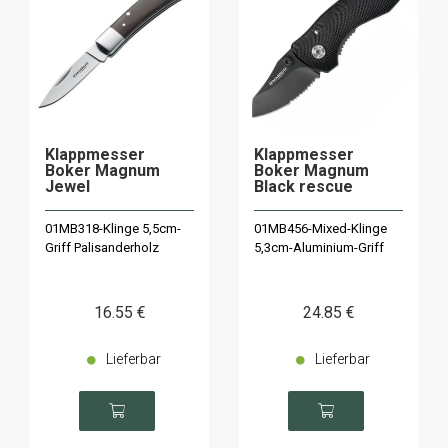
Klappmesser
Klappmesser
Boker Magnum
Boker Magnum
Jewel
Black rescue
01MB318-Klinge 5,5cm-
01MB456-Mixed-Klinge
Griff Palisanderholz
5,3cm-Aluminium-Griff
16
.55
€
24
.85
€
Lieferbar
Lieferbar