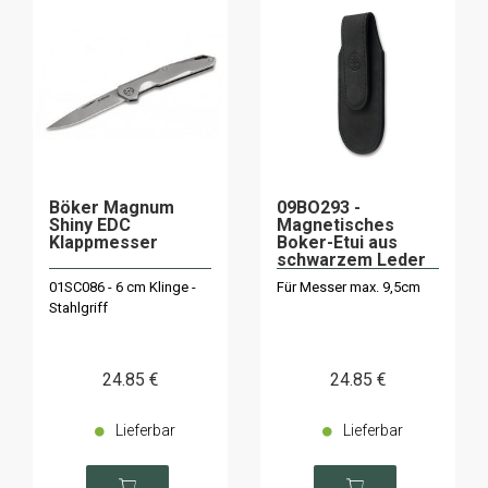
Böker Magnum
09BO293 -
Shiny EDC
Magnetisches
Klappmesser
Boker-Etui aus
schwarzem Leder
01SC086 - 6 cm Klinge -
Für Messer max. 9,5cm
Stahlgriff
24
.85
€
24
.85
€
Lieferbar
Lieferbar