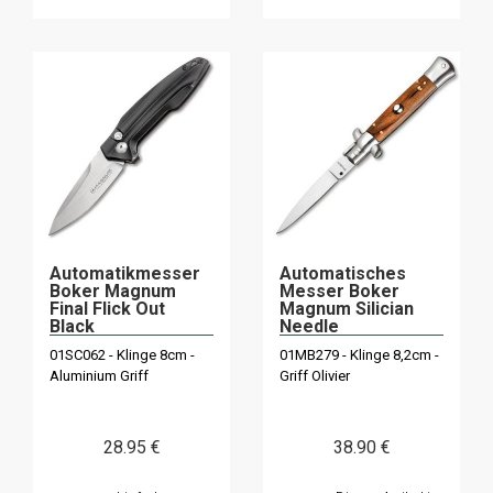
Automatikmesser
Automatisches
Boker Magnum
Messer Boker
Final Flick Out
Magnum Silician
Black
Needle
01SC062 - Klinge 8cm -
01MB279 - Klinge 8,2cm -
Aluminium Griff
Griff Olivier
28
.95
€
38
.90
€