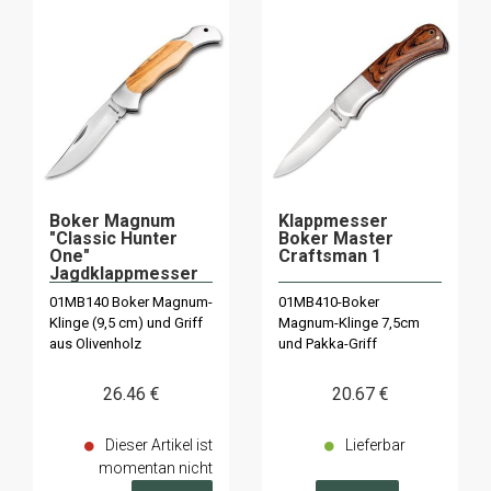
Boker Magnum
Klappmesser
"Classic Hunter
Boker Master
One"
Craftsman 1
Jagdklappmesser
01MB140 Boker Magnum-
01MB410-Boker
Klinge (9,5 cm) und Griff
Magnum-Klinge 7,5cm
aus Olivenholz
und Pakka-Griff
26
.46
€
20
.67
€
Dieser Artikel ist
Lieferbar
momentan nicht