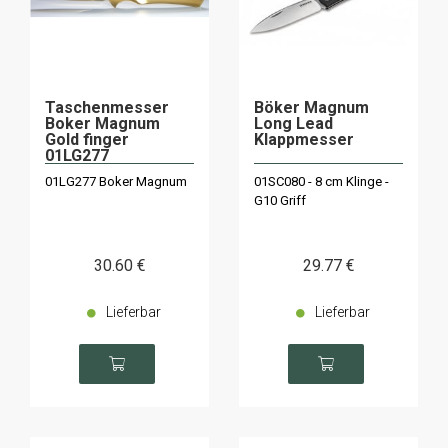
Taschenmesser
Böker Magnum
Boker Magnum
Long Lead
Gold finger
Klappmesser
01LG277
01LG277 Boker Magnum
01SC080 - 8 cm Klinge -
G10 Griff
30
.60
€
29
.77
€
Lieferbar
Lieferbar