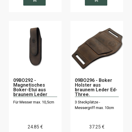
09BO292 -
09BO296 - Boker
Magnetisches
Holster aus
Boker-Etui aus
braunem Leder Ed-
braunem Leder
Three.
Für Messer max. 10,5cm
3 Steckplätze -
Messergriff max. 10cm
24
.85
€
37
.25
€