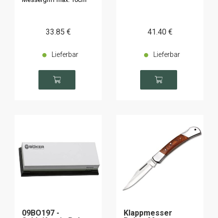
33
.85
€
41
.40
€
Lieferbar
Lieferbar
09BO197 -
Klappmesser