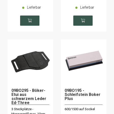
Lieferbar
Lieferbar
09BO295 - Böker-
09BO195 -
Etui aus
Schleifstein Boker
schwarzem Leder
Plus
Ed-Three
3 Steckplätze -
600/1500 auf Sockel
Messergriff max. 10cm