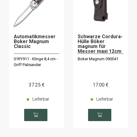
Automatikmesser
Schwarze Cordura-
Boker Magnum
Hülle Böker
Classic
magnum für
Messer maxi 12cm
01RY911 - Klinge 8,4 cm -
Boker Magnum 090041
Griff Palisander
37
.25
€
17
.00
€
Lieferbar
Lieferbar