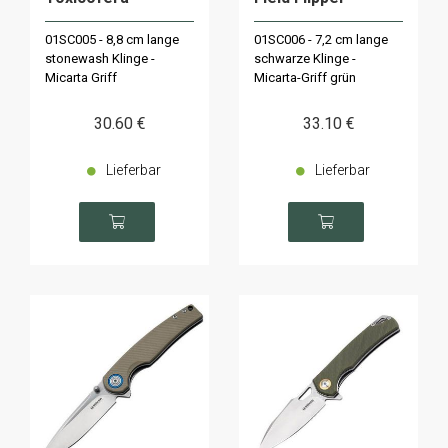
01SC005 - 8,8 cm lange
01SC006 - 7,2 cm lange
stonewash Klinge -
schwarze Klinge -
Micarta Griff
Micarta-Griff grün
30
.60
€
33
.10
€
Lieferbar
Lieferbar