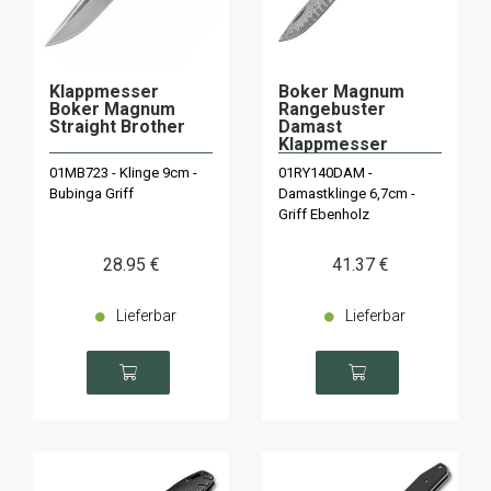
Klappmesser
Boker Magnum
Boker Magnum
Rangebuster
Straight Brother
Damast
Klappmesser
01MB723 - Klinge 9cm -
01RY140DAM -
Bubinga Griff
Damastklinge 6,7cm -
Griff Ebenholz
28
.95
€
41
.37
€
Lieferbar
Lieferbar