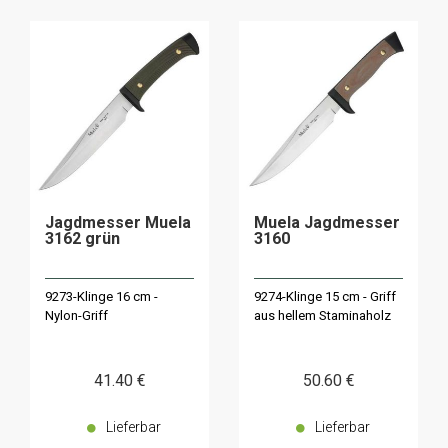
Jagdmesser Muela
Muela Jagdmesser
3162 grün
3160
9273-Klinge 16 cm -
9274-Klinge 15 cm - Griff
Nylon-Griff
aus hellem Staminaholz
41
.40
€
50
.60
€
Lieferbar
Lieferbar