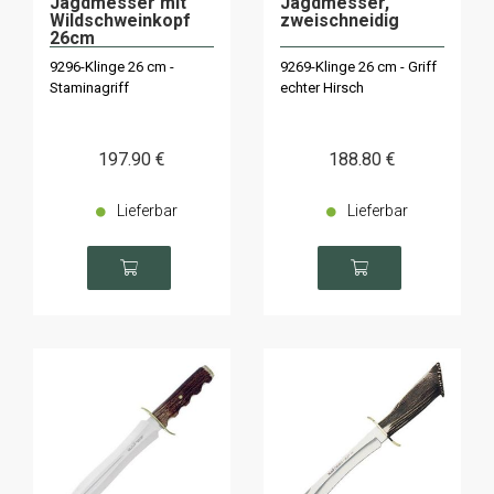
Jagdmesser mit
Jagdmesser,
Wildschweinkopf
zweischneidig
26cm
9296-Klinge 26 cm -
9269-Klinge 26 cm - Griff
Staminagriff
echter Hirsch
197
.90
€
188
.80
€
Lieferbar
Lieferbar