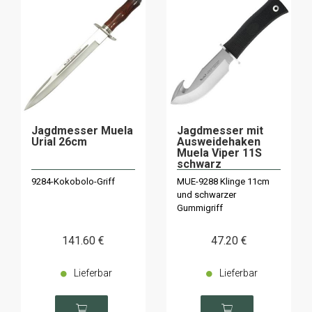
Jagdmesser Muela
Jagdmesser mit
Urial 26cm
Ausweidehaken
Muela Viper 11S
schwarz
9284-Kokobolo-Griff
MUE-9288 Klinge 11cm
und schwarzer
Gummigriff
141
.60
€
47
.20
€
Lieferbar
Lieferbar