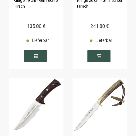
Klinge 19 cm - Griff echter
Klinge 26 cm - Griff echter
Hirsch
Hirsch
135
.80
€
241
.80
€
Lieferbar
Lieferbar