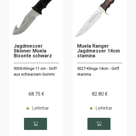
Jagdmesser
Muela Ranger
Skinner Muela
Jagdmesser 14cm
Bisonte schwarz
stamina
9305-Klinge 11 cm - Griff
9227-Klinge 14cm - Griff
aus schwarzem Gummi
stamina
68
.75
€
82
.80
€
Lieferbar
Lieferbar