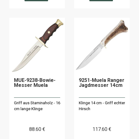
MUE-9238-Bowie-
9251-Muela Ranger
Messer Muela
Jagdmesser 14cm
Griff aus Staminaholz - 16
Klinge 14 cm - Griff echter
cm lange Klinge
Hirsch
88
.60
€
117
.60
€