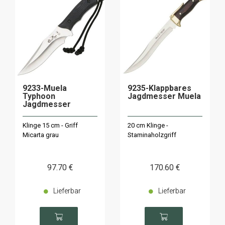
9233-Muela
9235-Klappbares
Typhoon
Jagdmesser Muela
Jagdmesser
Klinge 15 cm - Griff
20 cm Klinge -
Micarta grau
Staminaholzgriff
97
.70
€
170
.60
€
Lieferbar
Lieferbar