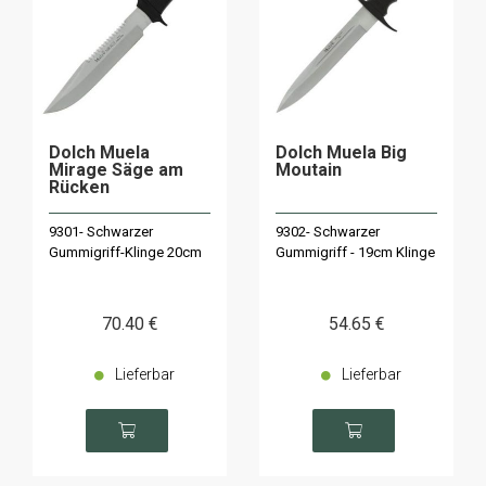
Dolch Muela
Dolch Muela Big
Mirage Säge am
Moutain
Rücken
9301- Schwarzer
9302- Schwarzer
Gummigriff-Klinge 20cm
Gummigriff - 19cm Klinge
70
.40
€
54
.65
€
Lieferbar
Lieferbar