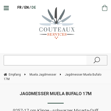
FR
EN
DE
Empfang
Muela Jagdmesser
Jagdmesser Muela Bufalo
17M
JAGDMESSER MUELA BUFALO 17M
9257-17 cm Klinge - schwarzer Micarta-Griff