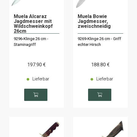
Muela Alcaraz
Muela Bowie
Jagdmesser mit
Jagdmesser,
Wildschweinkopf
zweischneidig
26cm
9296-Klinge 26 cm -
9269-Klinge 26 cm - Griff
Staminagriff
echter Hirsch
197
.90
€
188
.80
€
Lieferbar
Lieferbar