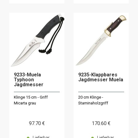
9233-Muela
9235-Klappbares
Typhoon
Jagdmesser Muela
Jagdmesser
Klinge 15 cm - Griff
20 cm Klinge -
Micarta grau
Staminaholzgriff
97
.70
€
170
.60
€
Lieferbar
Lieferbar