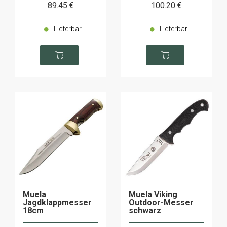
89
.45
€
100
.20
€
Lieferbar
Lieferbar
Muela
Muela Viking
Jagdklappmesser
Outdoor-Messer
18cm
schwarz