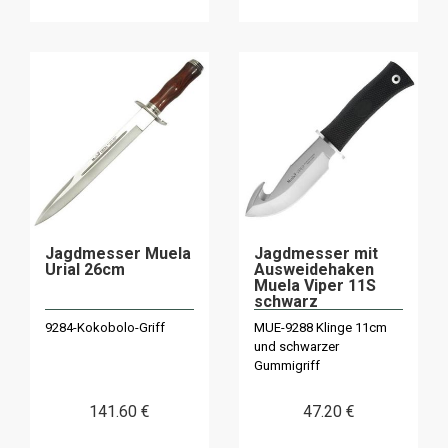
Jagdmesser Muela
Jagdmesser mit
Urial 26cm
Ausweidehaken
Muela Viper 11S
schwarz
9284-Kokobolo-Griff
MUE-9288 Klinge 11cm
und schwarzer
Gummigriff
141
.60
€
47
.20
€