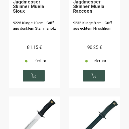
Jagdmesser
Jagdmesser
Skinner Muela
Skinner Muela
Sioux
Raccoon
9225-Klinge 10 cm - Griff
9232-Klinge 8 cm - Griff
aus dunklem Staminaholz
aus echtem Hirschhorn
81
.15
€
90
.25
€
Lieferbar
Lieferbar