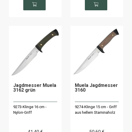
Jagdmesser Muela
Muela Jagdmesser
3162 grün
3160
9273-Klinge 16 cm -
9274-Klinge 15 cm - Griff
Nylon-Griff
aus hellem Staminaholz
41
.40
€
50
.60
€