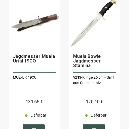
Jagdmesser Muela
Muela Bowie
Urial 19CO
Jagdmesser
Stamina
MUE-URI19CO
9213-Klinge 26 cm - Griff
aus Staminaholz
131
.65
€
120
.10
€
Lieferbar
Lieferbar