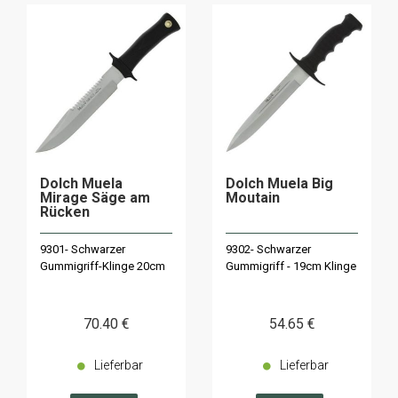
Dolch Muela
Dolch Muela Big
Mirage Säge am
Moutain
Rücken
9301- Schwarzer
9302- Schwarzer
Gummigriff-Klinge 20cm
Gummigriff - 19cm Klinge
70
.40
€
54
.65
€
Lieferbar
Lieferbar