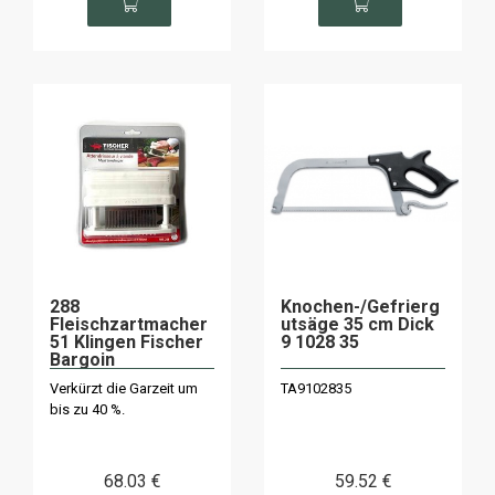
288
Knochen-/Gefrierg
Fleischzartmacher
utsäge 35 cm Dick
51 Klingen Fischer
9 1028 35
Bargoin
Verkürzt die Garzeit um
TA9102835
bis zu 40 %.
68
.03
€
59
.52
€