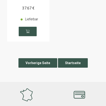
37
.67
€
Lieferbar