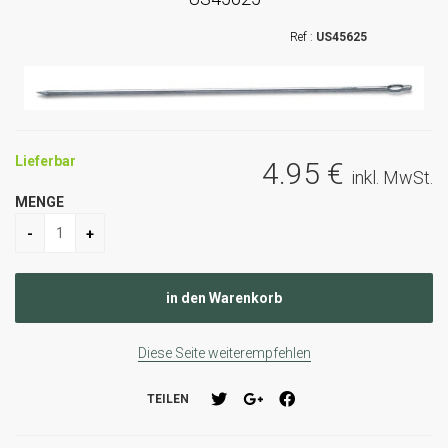
US45625
Lieferbar
4
.95
€
inkl. MwSt.
MENGE
Diese Seite weiterempfehlen
TEILEN