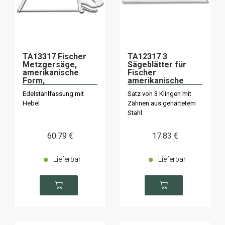
TA13317 Fischer
TA12317 3
Metzgersäge,
Sägeblätter für
amerikanische
Fischer
Form,
amerikanische
Edelstahlständer
Metzgersäge 45
Edelstahlfassung mit
Satz von 3 Klingen mit
45 cm
cm
Hebel
Zähnen aus gehärtetem
Stahl
60
.79
€
17
.83
€
Lieferbar
Lieferbar