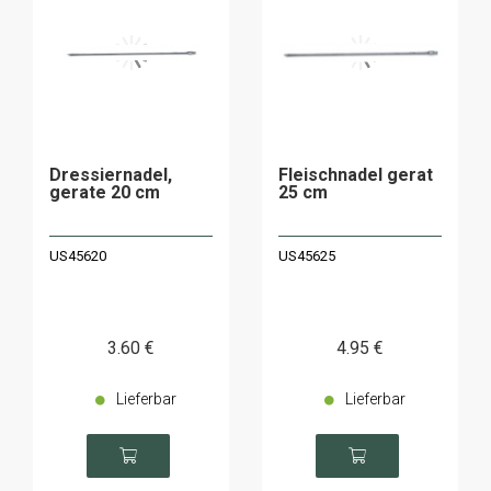
Dressiernadel,
Fleischnadel gerat
gerate 20 cm
25 cm
US45620
US45625
3
.60
€
4
.95
€
Lieferbar
Lieferbar