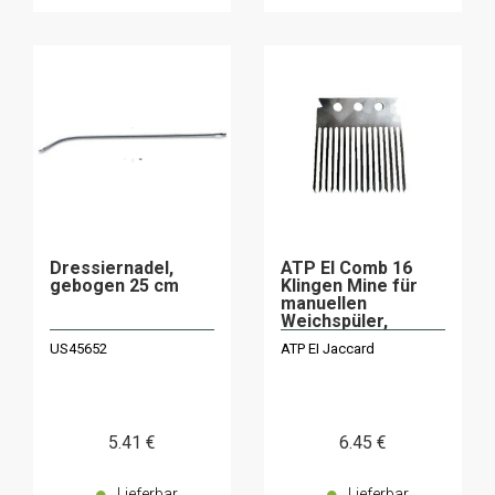
Dressiernadel,
ATP EI Comb 16
gebogen 25 cm
Klingen Mine für
manuellen
Weichspüler,
professionelles
US45652
ATP EI Jaccard
Modell Jaccard
5
.41
€
6
.45
€
Lieferbar
Lieferbar