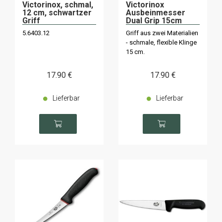
Victorinox, schmal,
Victorinox
12 cm, schwartzer
Ausbeinmesser
Griff
Dual Grip 15cm
flexibel
5.6403.12
Griff aus zwei Materialien
- schmale, flexible Klinge
15 cm.
17
.90
€
17
.90
€
Lieferbar
Lieferbar