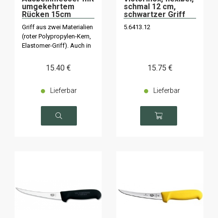
umgekehrtem
schmal 12 cm,
Rücken 15cm
schwartzer Griff
5.6613.15D/
Griff aus zwei Materialien
5.6413.12
5.6613.12D in 12cm
(roter Polypropylen-Kern,
Elastomer-Griff). Auch in
12cm erhältlich.
15
.40
€
15
.75
€
Lieferbar
Lieferbar