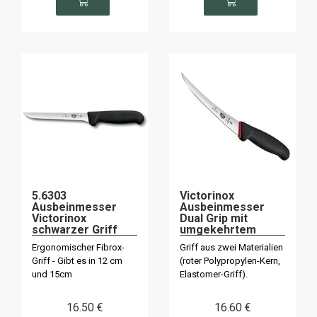
5.6303
Victorinox
Ausbeinmesser
Ausbeinmesser
Victorinox
Dual Grip mit
schwarzer Griff
umgekehrtem
Rücken 15cm
Ergonomischer Fibrox-
Griff aus zwei Materialien
5.6663.15D
Griff - Gibt es in 12 cm
(roter Polypropylen-Kern,
Superflex
und 15cm
Elastomer-Griff).
16
.50
€
16
.60
€