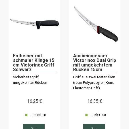
Entbeiner mit
Ausbeinmesser
schmaler Klinge 15
Victorinox Dual Grip
cm Victorinox Griff
mit umgekehrtem
Schwarz
Rücken 15cm
5.6603.15M
5.6503.15D
Sicherheitsgriff,
Griff aus zwei Materialien
umgekehrter Rücken
(roter Polypropylen-Kern,
Elastomer-Griff).
16
.25
€
16
.35
€
Lieferbar
Lieferbar