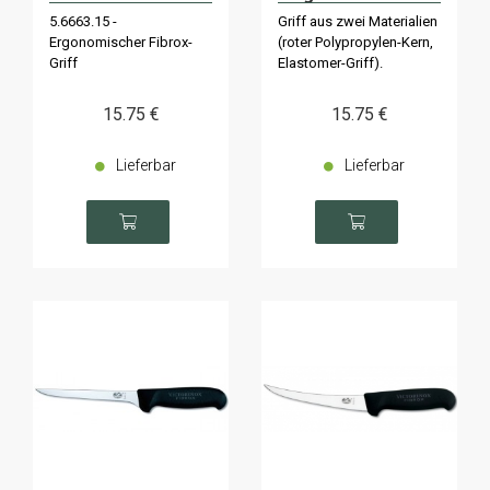
Rücken 15cm
5.6663.15 -
Griff aus zwei Materialien
5.6663.12D
Ergonomischer Fibrox-
(roter Polypropylen-Kern,
Superflex
Griff
Elastomer-Griff).
15
.75
€
15
.75
€
Lieferbar
Lieferbar