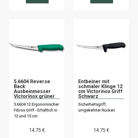
5.6604 Reverse
Entbeiner mit
Back
schmaler Klinge 12
Ausbeinmesser
cm Victorinox Griff
Victorinox grüner
Schwarz
Griff
5.6603.12M
5.6604.12 Ergonomischer
Sicherheitsgriff,
Fibrox-Griff - Erhältlich in
umgekehrter Rücken
12 und 15 cm
14
.75
€
14
.75
€