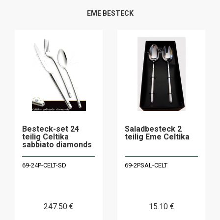
EME BESTECK
Besteck-set 24
Saladbesteck 2
teilig Celtika
teilig Eme Celtika
sabbiato diamonds
69-24P-CELT-SD
69-2PSAL-CELT
247
.50
€
15
.10
€