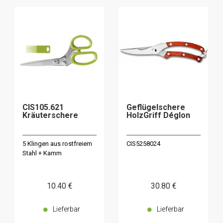
CIS105.621
Geflügelschere
Kräuterschere
HolzGriff Déglon
5 Klingen aus rostfreiem
CIS5258024
Stahl + Kamm
10
.40
€
30
.80
€
Lieferbar
Lieferbar