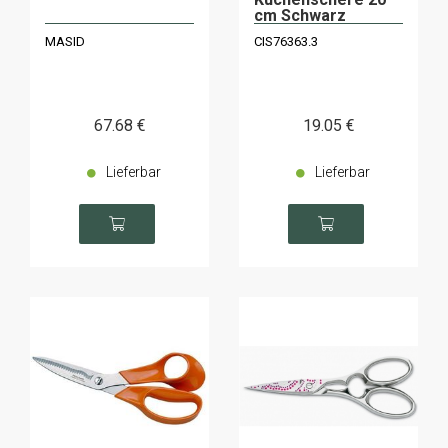
cm Schwarz
MASID
CIS76363.3
67
.68
€
19
.05
€
Lieferbar
Lieferbar