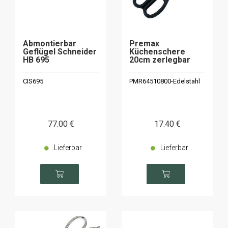
Abmontierbar
Premax
Geflügel Schneider
Küchenschere
HB 695
20cm zerlegbar
CIS695
PMR64510800-Edelstahl
77
.00
€
17
.40
€
Lieferbar
Lieferbar