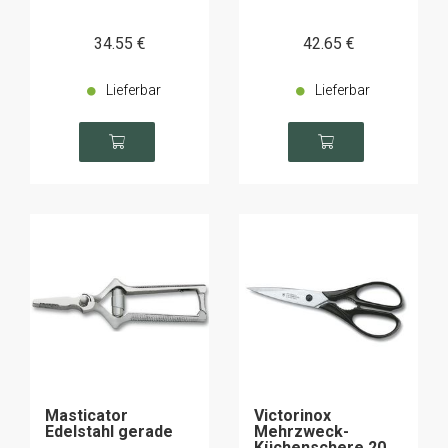
34
.55
€
42
.65
€
Lieferbar
Lieferbar
Masticator
Victorinox
Edelstahl gerade
Mehrzweck-
Küchenschere 20