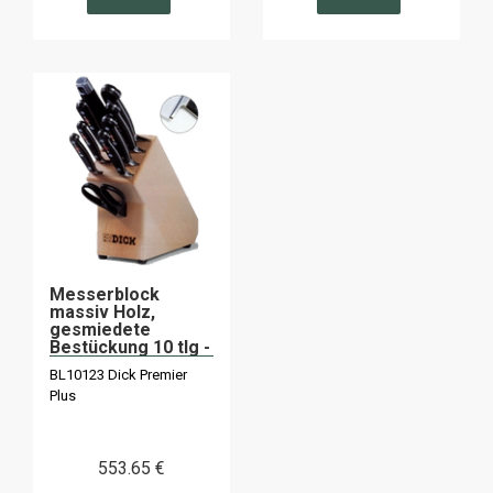
Messerblock
massiv Holz,
gesmiedete
Bestückung 10 tlg -
Dick Premier
BL10123 Dick Premier
Plus
553
.65
€