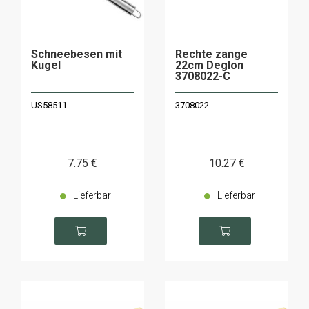
Schneebesen mit
Rechte zange
Kugel
22cm Deglon
3708022-C
US58511
3708022
7
.75
€
10
.27
€
Lieferbar
Lieferbar