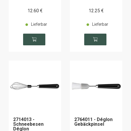
12
.60
€
12
.25
€
Lieferbar
Lieferbar
2714013 -
2764011 - Déglon
Schneebesen
Gebäckpinsel
Déglon