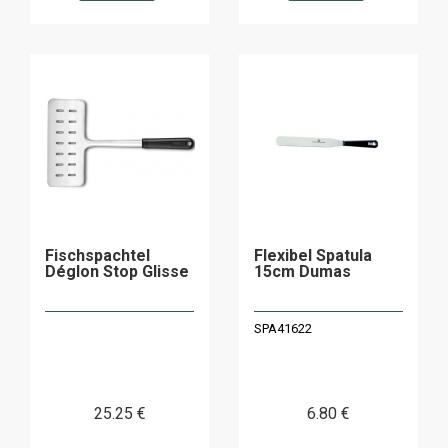
Fischspachtel
Flexibel Spatula
Déglon Stop Glisse
15cm Dumas
SPA41622
25
.25
€
6
.80
€