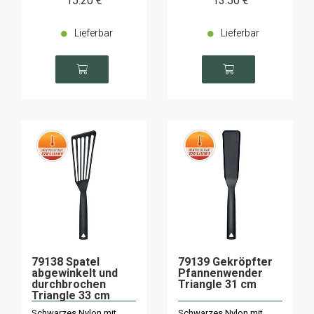
15
.20
€
13
.50
€
Lieferbar
Lieferbar
79138 Spatel
79139 Gekröpfter
abgewinkelt und
Pfannenwender
durchbrochen
Triangle 31 cm
Triangle 33 cm
Schwarzes Nylon mit
Schwarzes Nylon mit