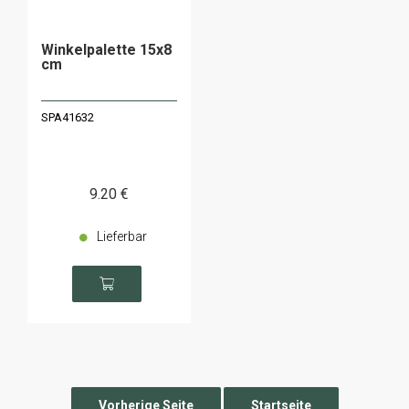
Winkelpalette 15x8
cm
SPA41632
9
.20
€
Lieferbar