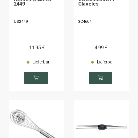
2449
Claveles
US2449
3C4604
11
.95
€
4
.99
€
Lieferbar
Lieferbar