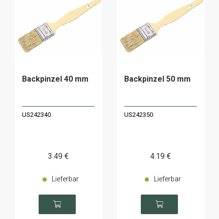
Backpinzel 40 mm
Backpinzel 50 mm
US242340
US242350
3
.49
€
4
.19
€
Lieferbar
Lieferbar