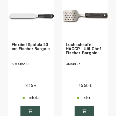
Flexibel Spatula 20
Lochschaufel
cm Fischer Bargoin
HACCP - Util-Chef
Fischer-Bargoin
SPA41623FB
US548-26
8
.15
€
15
.50
€
Lieferbar
Lieferbar