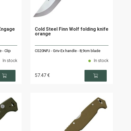
"Engage
Cold Steel Finn Wolf folding knife
orange
 - Clip
CS20NPJ - Griv-Ex handle - 8,9cm blade
In stock
In stock
57
.47
€