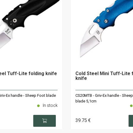
eel Tuff-Lite folding knife
Cold Steel Mini Tuff-Lite 
knife
Griv-Ex handle - Sheep Foot blade
CS20MTB - Griv-Ex handle - Sheep
blade 5,1cm
In stock
39
.75
€