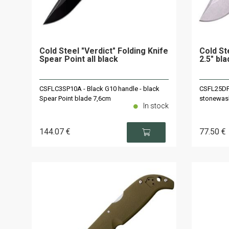
Cold Steel "Verdict" Folding Knife
Cold St
Spear Point all black
2.5" bl
CSFLC3SP10A - Black G10 handle - black
CSFL25DPL
Spear Point blade 7,6cm
stonewash
In stock
144
.07
€
77
.50
€