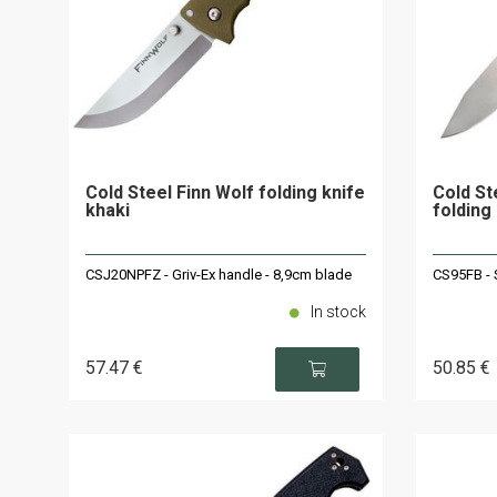
Cold Steel Finn Wolf folding knife
Cold S
khaki
folding
CSJ20NPFZ - Griv-Ex handle - 8,9cm blade
CS95FB - 
In stock
57
.47
€
50
.85
€