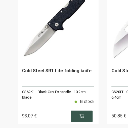
Cold Steel SR1 Lite folding knife
Cold St
CS62K1 - Black Griv-Ex handle - 10.2cm
CS20LT - 
blade
6,4cm
In stock
93
.07
€
50
.85
€