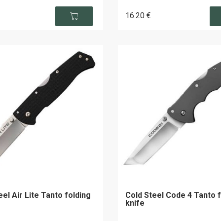
16
.20
€
eel Air Lite Tanto folding
Cold Steel Code 4 Tanto f
knife