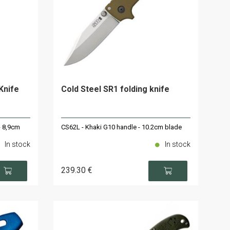
Knife
Cold Steel SR1 folding knife
- 8,9cm
CS62L - Khaki G10 handle - 10.2cm blade
In stock
In stock
239
.30
€