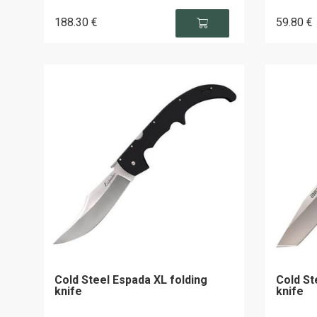
188
.30
€
59
.80
€
Cold Steel Espada XL folding
Cold St
knife
knife