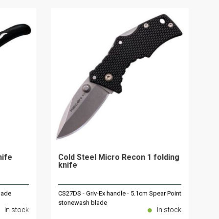
nife
Cold Steel Micro Recon 1 folding
knife
lade
CS27DS - Griv-Ex handle - 5.1cm Spear Point
stonewash blade
In stock
In stock