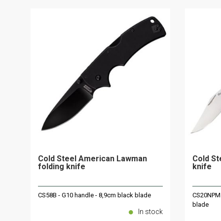
Cold Steel American Lawman
Cold St
folding knife
knife
CS58B - G10 handle - 8,9cm black blade
CS20NPM1 
blade
In stock