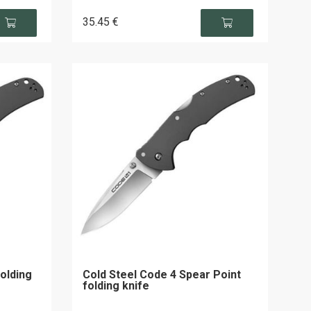
35
.45
€
olding
Cold Steel Code 4 Spear Point
folding knife