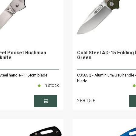
teel Pocket Bushman
Cold Steel AD-15 Folding 
 knife
Green
Steel handle - 11,4cm blade
CS58SQ - Aluminium/G10 handle 
blade
In stock
288
.15
€