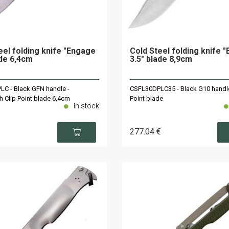
eel folding knife "Engage
Cold Steel folding knife 
ade 6,4cm
3.5" blade 8,9cm
C - Black GFN handle -
CSFL30DPLC35 - Black G10 handle
 Clip Point blade 6,4cm
Point blade
In stock
277
.04
€