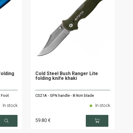
folding
Cold Steel Bush Ranger Lite
folding knife khaki
 Foot
CS21A - GFN handle - 8.9cm blade
In stock
In stock
59
.80
€