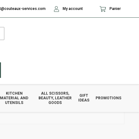
t@couteaux-services.com
My account
Panier
KITCHEN
ALL SCISSORS,
GIFT
MATERIAL AND
BEAUTY, LEATHER
PROMOTIONS
IDEAS
UTENSILS
GOODS